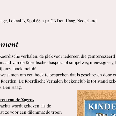
age, Lokaal B, Spui 68, 2511 CB Den Haag, Nederland
ement
erdische verhalen, dé plek voor iedereen die geïnteresseerd i
itmaakt van de Koerdische diaspora of simpelweg nieuwsgierig b
 bij onze boekenclub!
e samen om een boek te bespreken dat is geschreven door een
n Koerden. De Koerdische Verhalen boekenclub is tot stand g
k Den Haag. 
ren van de Zagros
achts wordt gekozen als de 
aat ze voor een dilemma: de troon 