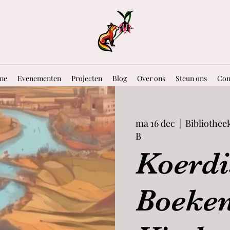
me
Evenementen
Projecten
Blog
Over ons
Steun ons
Con
ma 16 dec
  |  
Bibliothee
B
Koerdi
Boeken