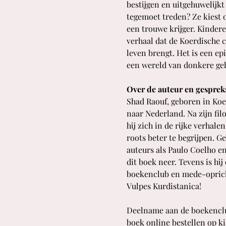
bestijgen en uitgehuwelijk
tegemoet treden? Ze kiest o
een trouwe krijger. Kinder
verhaal dat de Koerdische c
leven brengt. Het is een ep
een wereld van donkere ge
Over de auteur en gesprek
Shad Raouf, geboren in Koer
naar Nederland. Na zijn fil
hij zich in de rijke verhal
roots beter te begrijpen. G
auteurs als Paulo Coelho en
dit boek neer. Tevens is hij
boekenclub en mede-oprich
Vulpes Kurdistanica!
Deelname aan de boekenclub 
boek online bestellen op 
k