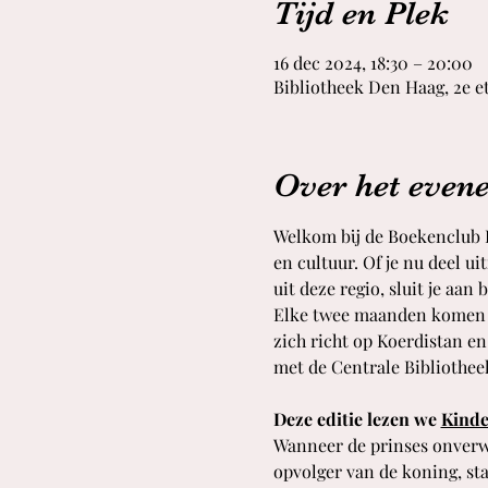
Tijd en Plek
16 dec 2024, 18:30 – 20:00
Bibliotheek Den Haag, 2e et
Over het even
Welkom bij de Boekenclub Ko
en cultuur. Of je nu deel u
uit deze regio, sluit je aan
Elke twee maanden komen w
zich richt op Koerdistan e
met de Centrale Bibliothee
Deze editie lezen we 
Kinde
Wanneer de prinses onverw
opvolger van de koning, st