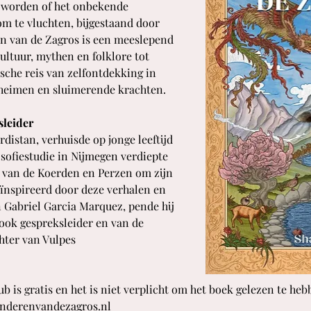
t worden of het onbekende 
m te vluchten, bijgestaand door 
en van de Zagros is een meeslepend 
ultuur, mythen en folklore tot 
ische reis van zelfontdekking in 
heimen en sluimerende krachten. 
sleider
distan, verhuisde op jonge leeftijd 
osofiestudie in Nijmegen verdiepte 
en van de Koerden en Perzen om zijn 
eïnspireerd door deze verhalen en 
 Gabriel Garcia Marquez, pende hij 
 ook gespreksleider en van de 
ter van Vulpes 
is gratis en het is niet verplicht om het boek gelezen te hebb
inderenvandezagros.nl