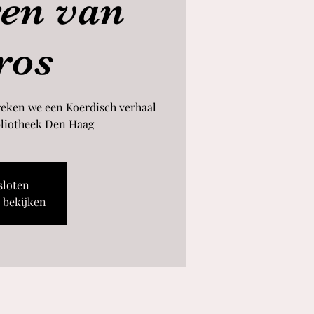
en van
ros
eken we een Koerdisch verhaal
liotheek Den Haag
esloten
 bekijken