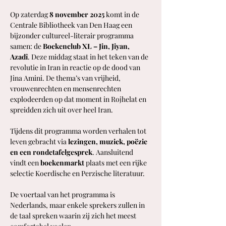
Op zaterdag 
8 november 2025
 komt in de 
Centrale Bibliotheek van Den Haag een 
bijzonder cultureel-literair programma 
samen: de 
Boekenclub XL – Jin, Jiyan, 
Azadî
. Deze middag staat in het teken van de 
revolutie in Iran in reactie op de dood van 
Jina Amini. De thema’s van vrijheid, 
vrouwenrechten en mensenrechten 
explodeerden op dat moment in Rojhelat en 
spreidden zich uit over heel Iran. 
Tijdens dit programma worden verhalen tot 
leven gebracht via 
lezingen, muziek, poëzie 
en een rondetafelgesprek
. Aansluitend 
vindt een 
boekenmarkt
 plaats met een rijke 
selectie Koerdische en Perzische literatuur.
De voertaal van het programma is 
Nederlands, maar enkele sprekers zullen in 
de taal spreken waarin zij zich het meest 