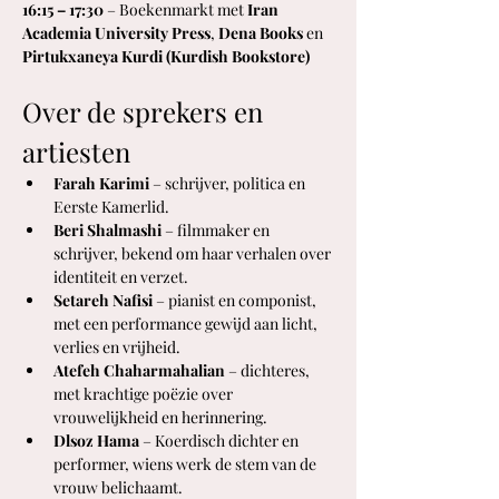
16:15 – 17:30
 – Boekenmarkt met 
Iran 
Academia University Press
, 
Dena Books
 en 
Pirtukxaneya Kurdi (Kurdish Bookstore)
Over de sprekers en 
artiesten
Farah Karimi
 – schrijver, politica en 
Eerste Kamerlid.
Beri Shalmashi
 – filmmaker en 
schrijver, bekend om haar verhalen over 
identiteit en verzet.
Setareh Nafisi
 – pianist en componist, 
met een performance gewijd aan licht, 
verlies en vrijheid.
Atefeh Chaharmahalian
 – dichteres, 
met krachtige poëzie over 
vrouwelijkheid en herinnering.
Dlsoz Hama
 – Koerdisch dichter en 
performer, wiens werk de stem van de 
vrouw belichaamt.