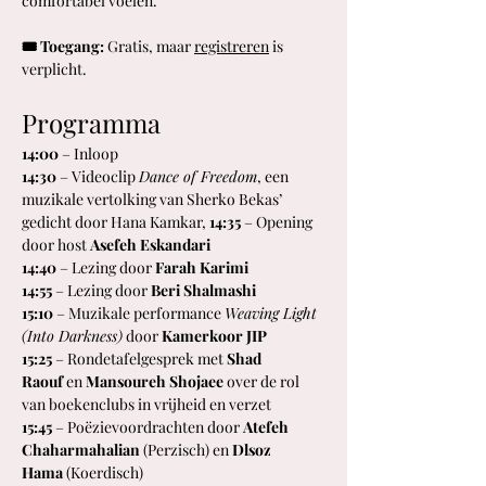
comfortabel voelen.
🎟 Toegang:
 Gratis, maar 
registreren
 is 
verplicht.
Programma
14:00
 – Inloop
14:30
 – Videoclip 
Dance of Freedom
, een 
muzikale vertolking van Sherko Bekas’ 
gedicht door Hana Kamkar, 
14:35
 – Opening 
door host 
Asefeh Eskandari
14:40
 – Lezing door 
Farah Karimi
14:55
 – Lezing door 
Beri Shalmashi
15:10
 – Muzikale performance 
Weaving Light 
(Into Darkness)
 door 
Kamerkoor JIP
15:25
 – Rondetafelgesprek met 
Shad 
Raouf
 en 
Mansoureh Shojaee
 over de rol 
van boekenclubs in vrijheid en verzet
15:45
 – Poëzievoordrachten door 
Atefeh 
Chaharmahalian
 (Perzisch) en 
Dlsoz 
Hama
 (Koerdisch)