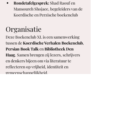
Rondetafelgesprek:
 Shad Raouf en 
Mansoureh Shojaee, begeleiders van de 
Koerdische en Perzische boekenclub
Organisatie
Deze Boekenclub XL is een samenwerking 
tussen de 
Koerdische Verhalen Boekenclub
, 
Persian Book Talk 
en 
Bibliotheek Den 
Haag
. Samen brengen zij lezers, schrijvers 
en denkers bijeen om via literatuur te 
reflecteren op vrijheid, identiteit en 
gemeenschappelijkheid.
Boekenmarkt
Na afloop van het programma kun je 
snuffelen tussen boeken van Koerdische en 
Perzische auteurs. Deelnemende uitgevers 
en boekverkopers:
Iran Academia University Press
Dena Books