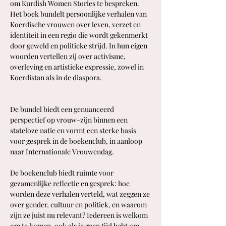
om Kurdish Women Stories te bespreken. 
Het boek bundelt persoonlijke verhalen van 
Koerdische vrouwen over leven, verzet en 
identiteit in een regio die wordt gekenmerkt 
door geweld en politieke strijd. In hun eigen 
woorden vertellen zij over activisme, 
overleving en artistieke expressie, zowel in 
Koerdistan als in de diaspora.                                
De bundel biedt een genuanceerd 
perspectief op vrouw-zijn binnen een 
stateloze natie en vormt een sterke basis 
voor gesprek in de boekenclub, in aanloop 
naar Internationale Vrouwendag.
De boekenclub biedt ruimte voor 
gezamenlijke reflectie en gesprek: hoe 
worden deze verhalen verteld, wat zeggen ze 
over gender, cultuur en politiek, en waarom 
zijn ze juist nu relevant? Iedereen is welkom 
om te komen, ook als je geen tijd hebt om 