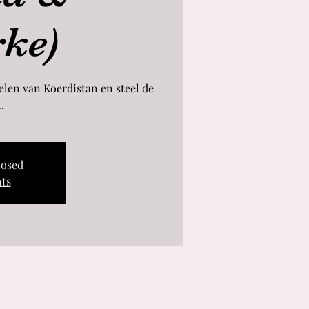
ke)
elen van Koerdistan en steel de
.
losed
nts