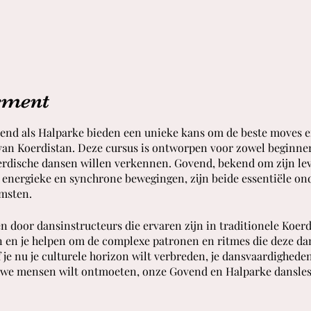
ement
nd als Halparke bieden een unieke kans om de beste moves ei
s van Koerdistan. Deze cursus is ontworpen voor zowel beginne
erdische dansen willen verkennen. Govend, bekend om zijn le
energieke en synchrone bewegingen, zijn beide essentiële on
omsten.
door dansinstructeurs die ervaren zijn in traditionele Koerdi
n en je helpen om de complexe patronen en ritmes die deze d
f je nu je culturele horizon wilt verbreden, je dansvaardighed
euwe mensen wilt ontmoeten, onze Govend en Halparke dansles