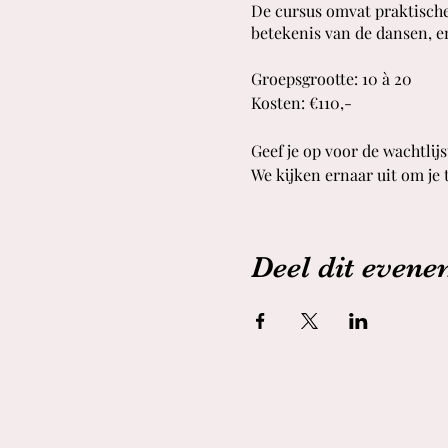
De cursus omvat praktische
betekenis van de dansen, e
Groepsgrootte: 10 à 20
Kosten: €110,-
Geef je op voor de wachtli
We kijken ernaar uit om je
Deel dit even