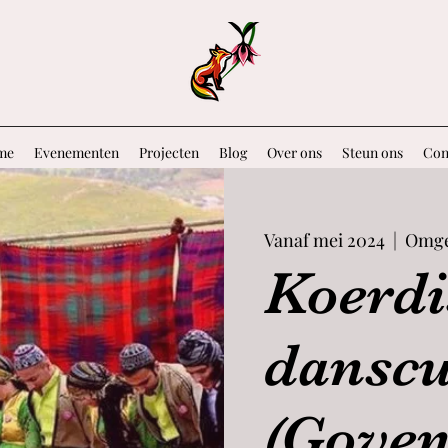
me
Evenementen
Projecten
Blog
Over ons
Steun ons
Con
Vanaf mei 2024
  |  
Omge
Koerdi
danscu
(Gove