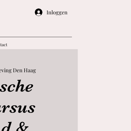
Inloggen
tact
ving Den Haag
sche
rsus
nd &