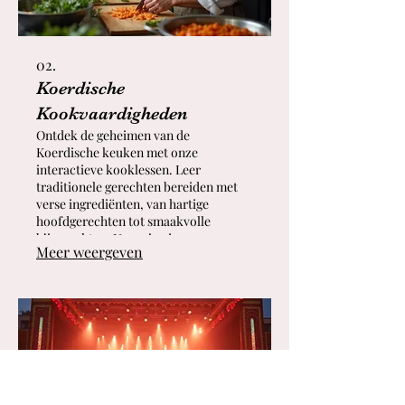
02.
Koerdische
Kookvaardigheden
Ontdek de geheimen van de
Koerdische keuken met onze
interactieve kooklessen. Leer
traditionele gerechten bereiden met
verse ingrediënten, van hartige
hoofdgerechten tot smaakvolle
bijgerechten. Neem je nieuwe
Meer weergeven
culinaire vaardigheden mee naar huis
en deel de authentieke smaken van
Koerdistan met vrienden en familie.