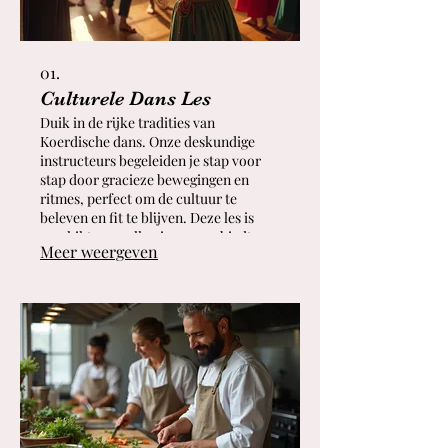
01.
Culturele Dans Les
Duik in de rijke tradities van
Koerdische dans. Onze deskundige
instructeurs begeleiden je stap voor
stap door gracieze bewegingen en
ritmes, perfect om de cultuur te
beleven en fit te blijven. Deze les is
geschikt voor alle niveaus en biedt een
Meer weergeven
leuke en interactieve manier om je
culturele banden te versterken.