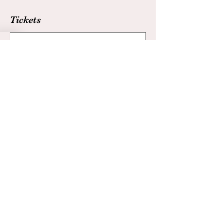
Tickets
Ticket type
Ticket Boekenclub
More info
Price
€0.00
Quantity
€0.00
Total
Checkout