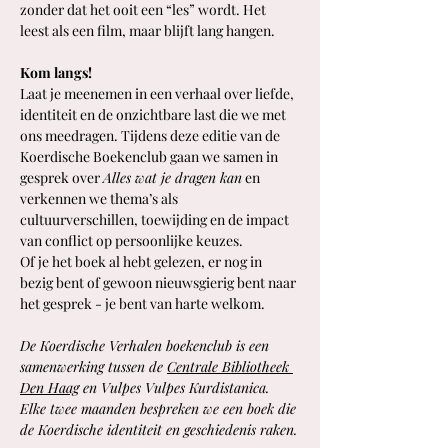
zonder dat het ooit een “les” wordt. Het 
leest als een film, maar blijft lang hangen.
Kom langs! 
Laat je meenemen in een verhaal over liefde, 
identiteit en de onzichtbare last die we met 
ons meedragen. Tijdens deze editie van de 
Koerdische Boekenclub gaan we samen in 
gesprek over 
Alles wat je dragen kan
 en 
verkennen we thema’s als 
cultuurverschillen, toewijding en de impact 
van conflict op persoonlijke keuzes.
Of je het boek al hebt gelezen, er nog in 
bezig bent of gewoon nieuwsgierig bent naar 
het gesprek - je bent van harte welkom.
De Koerdische Verhalen boekenclub is een 
samenwerking tussen de 
Centrale Bibliotheek 
Den Haag
 en Vulpes Vulpes Kurdistanica. 
Elke twee maanden bespreken we een boek die 
de Koerdische identiteit en geschiedenis raken.