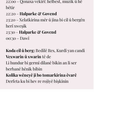
22:00 – Qonaxa vekirî: helbest, muzîk û hê 
bêtir
22:20 – 
Halparke & Govend
23:20 – Xelatkirina mêr û jina bi cil û bergên 
herî xweşik
23:30 – 
Halparke & Govend
00:30 – Dawî
Koda cil û berg: 
Bedilê Res, Kurdî yan candi
Vexwarin û xwarin 
tê de
Li hundur bi germî dîlanê bikin an li ser 
berbanê hênik bibin
Kolika wêneyê ji bo tomarkirina êvarê
Derfeta ku bi hev re rojiyê bişkînin
Ji bîr neke – 
Newroz Pîroz Be!
Leden krijgen korting op tickets. Log in om je 
korting te ontvangen of kijk naar 
onze 
abonnementen
 om lid te worden.