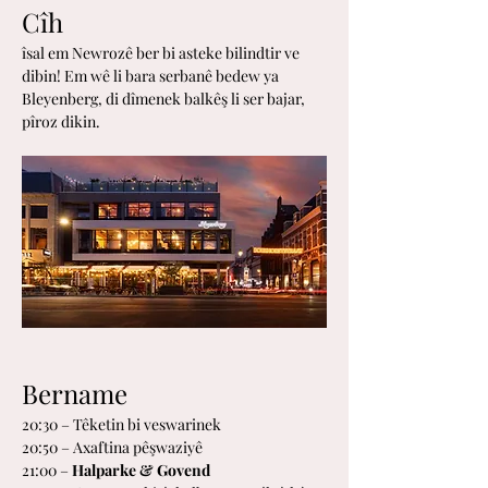
Cîh
îsal em Newrozê ber bi asteke bilindtir ve 
dibin! Em wê li bara serbanê bedew ya 
Bleyenberg, di dîmenek balkêş li ser bajar, 
pîroz dikin.
Bername
20:30 – Têketin bi veswarinek 
20:50 – Axaftina pêşwaziyê
21:00 – 
Halparke & Govend