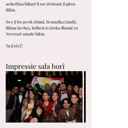
serkeftina biharê li ser zivistanê jî pîroz 
dikin. 
Xwe ji bo şevek efsûnî, bi muzîka (zindî), 
dîlana hevbeş, helbest û cîroka îlhamê ya 
Newrozê amade bikin.
Tu jî têyî?
Impressie sala borî