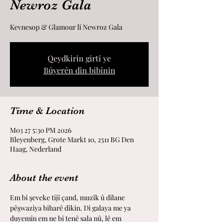
Newroz Gala
Kevnesop & Glamour li Newroz Gala
Qeydkirin girtî ye
Bûyerên din bibînin
Time & Location
2026 M03 27 5:30 PM
Bleyenberg, Grote Markt 10, 2511 BG Den
Haag, Nederland
About the event
Em bi şeveke tijî çand, muzîk û dîlane 
pêşwaziya biharê dikin. Di galaya me ya 
duyemîn em ne bi tenê sala nû, lê em 