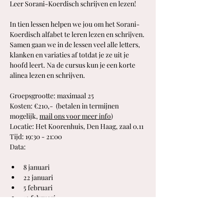
Leer Sorani-Koerdisch schrijven en lezen!
In tien lessen helpen we jou om het Sorani-
Koerdisch alfabet te leren lezen en schrijven. 
Samen gaan we in de lessen veel alle letters, 
klanken en variaties af totdat je ze uit je 
hoofd leert. Na de cursus kun je een korte 
alinea lezen en schrijven.
Groepsgrootte: maximaal 25
Kosten: €210,-  (betalen in termijnen 
mogelijk, 
mail ons voor meer info
)
Locatie: Het Koorenhuis, Den Haag, zaal 0.11
Tijd: 19:30 - 21:00
Data:
8 januari
22 januari
5 februari
19 februari
5 maart