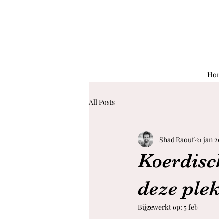
Ho
All Posts
Shad Raouf
21 jan 
Koerdisch
deze ple
Bijgewerkt op:
5 feb