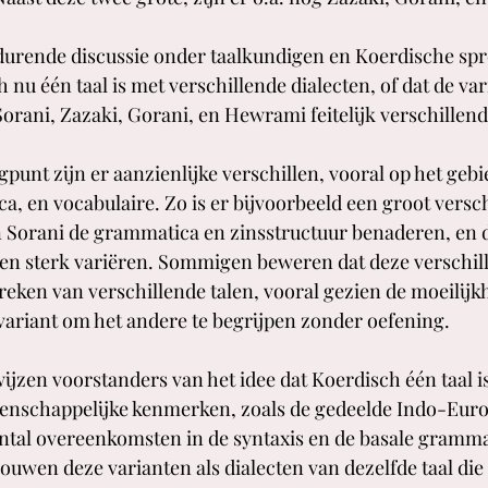
durende discussie onder taalkundigen en Koerdische spre
 nu één taal is met verschillende dialecten, of dat de va
ani, Zazaki, Gorani, en Hewrami feitelijk verschillende 
punt zijn er aanzienlijke verschillen, vooral op het gebi
a, en vocabulaire. Zo is er bijvoorbeeld een groot versch
Sorani de grammatica en zinsstructuur benaderen, en 
en sterk variëren. Sommigen beweren dat deze verschill
reken van verschillende talen, vooral gezien de moeilijk
variant om het andere te begrijpen zonder oefening.
ijzen voorstanders van het idee dat Koerdisch één taal is
nschappelijke kenmerken, zoals de gedeelde Indo-Euro
ntal overeenkomsten in de syntaxis en de basale gramma
ouwen deze varianten als dialecten van dezelfde taal die 