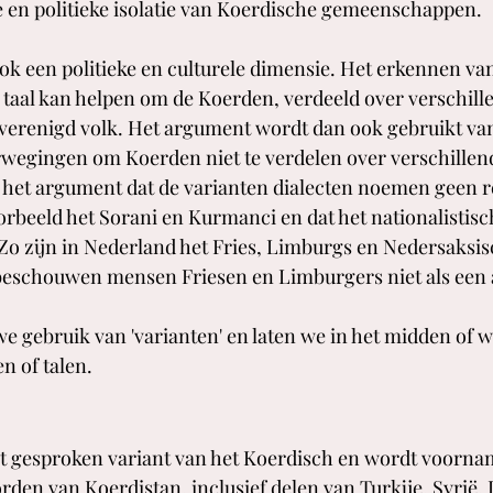
 en politieke isolatie van Koerdische gemeenschappen.
ook een politieke en culturele dimensie. Het erkennen va
 taal kan helpen om de Koerden, verdeeld over verschille
verenigd volk. Het argument wordt dan ook gebruikt van
rwegingen om Koerden niet te verdelen over verschillend
 het argument dat de varianten dialecten noemen geen r
orbeeld het Sorani en Kurmanci en dat het nationalistisch
. Zo zijn in Nederland het Fries, Limburgs en Nedersaksis
 beschouwen mensen Friesen en Limburgers niet als een 
 we gebruik van 'varianten' en laten we in het midden of 
n of talen.
t gesproken variant van het Koerdisch en wordt voornam
den van Koerdistan, inclusief delen van Turkije, Syrië, I