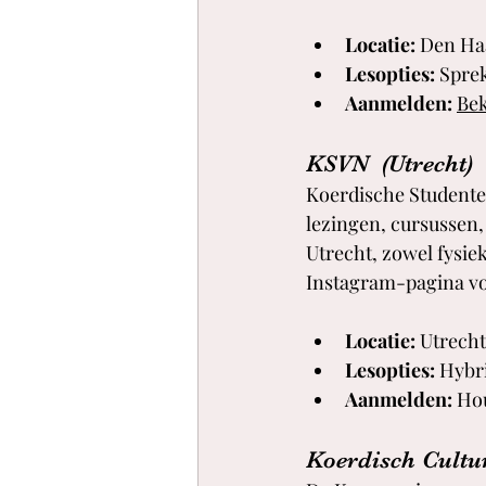
Locatie:
 Den Ha
Lesopties:
 Spre
Aanmelden:
Bek
KSVN  (Utrecht)
Koerdische Studenten
lezingen, cursussen,
Utrecht, zowel fysiek
Instagram-pagina vo
Locatie:
 Utrecht
Lesopties:
 Hybr
Aanmelden:
 Ho
Koerdisch Cultu