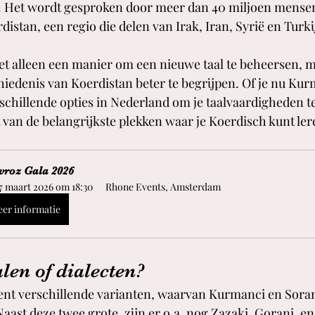
e. Het wordt gesproken door meer dan 40 miljoen mensen
istan, een regio die delen van Irak, Iran, Syrië en Turki
iet alleen een manier om een nieuwe taal te beheersen, 
chiedenis van Koerdistan beter te begrijpen. Of je nu Kur
erschillende opties in Nederland om je taalvaardigheden t
t van de belangrijkste plekken waar je Koerdisch kunt ler
roz Gala 2026
7 maart 2026 om 18:30
Rhone Events, Amsterdam
er informatie
len of dialecten?
ent verschillende varianten, waarvan Kurmanci en Soran
ast deze twee grote, zijn er o.a. nog Zazaki, Gorani, e