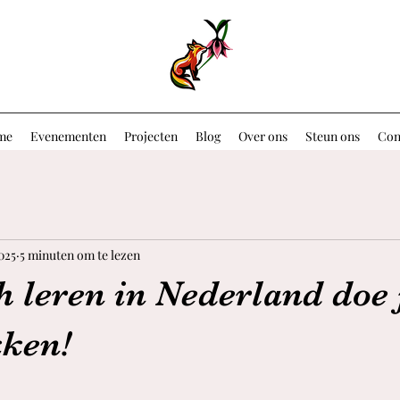
me
Evenementen
Projecten
Blog
Over ons
Steun ons
Con
2025
5 minuten om te lezen
 leren in Nederland doe 
kken!