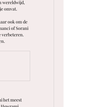
 wereldwijd, 
je omvat. 
maar ook om de 
manci of Sorani 
e verbeteren. 
en.
i het meest 
n Hewrami. 