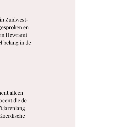
in Zuidwest-
gesproken en 
 en Hewrami 
l belang in de 
ent alleen 
cent die de 
t jarenlang 
 Koerdische 