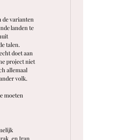
n de varianten 
nde landen te 
uit 
e talen. 
echt doet aan 
e project niet 
ch allemaal 
ander volk.
we moeten 
elijk 
rak, en Iran. 