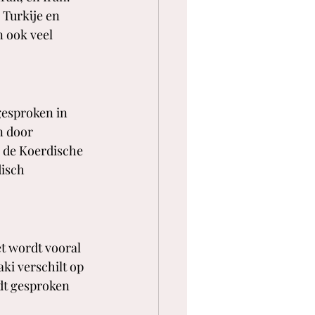
Turkije en 
n ook veel 
gesproken in 
n door 
n de Koerdische 
isch 
t wordt vooral 
ki verschilt op 
dt gesproken 