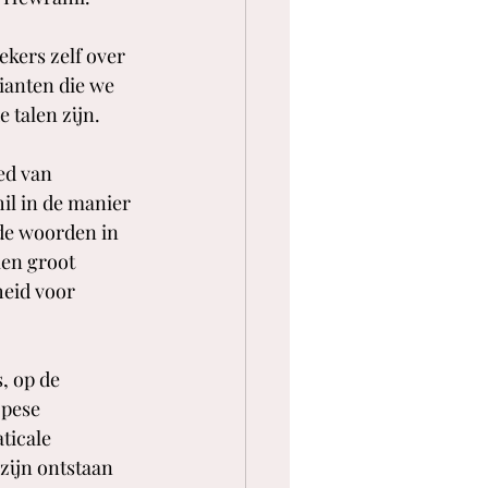
kers zelf over 
rianten die we 
talen zijn. 
ed van 
il in de manier 
de woorden in 
en groot 
heid voor 
, op de 
pese 
ticale 
zijn ontstaan 