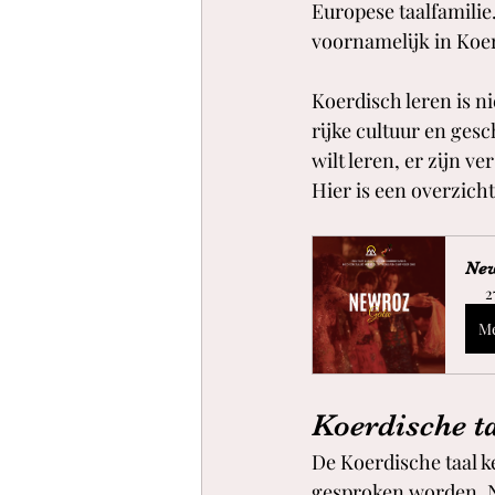
Europese taalfamili
voornamelijk in Koerd
Koerdisch leren is n
rijke cultuur en ges
wilt leren, er zijn v
Hier is een overzich
New
2
Me
Koerdische ta
De Koerdische taal k
gesproken worden. Na